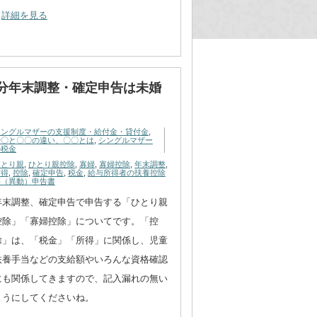
詳細を見る
分年末調整・確定申告は未婚
シングルマザーの支援制度・給付金・貸付金
,
〇〇と〇〇の違い、〇〇とは
,
シングルマザー
の税金
ひとり親
,
ひとり親控除
,
寡婦
,
寡婦控除
,
年末調整
,
所得
,
控除
,
確定申告
,
税金
,
給与所得者の扶養控除
等（異動）申告書
年末調整、確定申告で申告する「ひとり親
控除」「寡婦控除」についてです。「控
除」は、「税金」「所得」に関係し、児童
扶養手当などの支給額やいろんな資格確認
にも関係してきますので、記入漏れの無い
ようにしてくださいね。