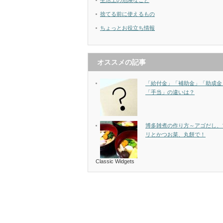
生活上の危険なこと
捨てる前に使えるもの
ちょっとお役立ち情報
オススメの記事
「給付金」「補助金」「助成金
「手当」の違いは？
博多雑煮の作り方～アゴだし、
リとかつお菜、丸餅で！
Classic Widgets