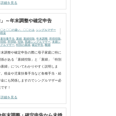
詳細を見る
除」～年末調整や確定申告
〇〇と〇〇の違い、〇〇とは
,
シングルマザー
の税金
児童扶養手当
,
寡婦
,
寡婦控除
,
年末調整
,
所得控除
,
所得税
,
所得額
,
控除
,
既婚シングルマザー
,
未婚シ
ングルマザー
,
特別の寡婦
,
確定申告
,
離婚
年末調整や確定申告の際に母子家庭に特に
関係がある「寡婦控除」と「寡婦」「特別
の寡婦」についてわかりやすく説明しま
す。税金や児童扶養手当など各種手当・給
付金にも関係しますのでシングルマザー必
読です！
詳細を見る
年分年末調整・確定申告から未婚