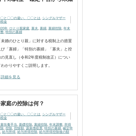
〇〇と〇〇の違い、〇〇とは
,
シングルマザー
の税金
020年
,
ひとり親家庭
,
寡夫
,
寡婦
,
寡婦控除
,
年末
調整
,
特別の寡婦
「未婚のひとり親」に対する税制上の措置
及び「寡婦」「特別の寡婦」「寡夫」と控
除の見直し（令和2年度税制改正）につい
てわかりやすくご説明します。
詳細を見る
子家庭の控除は何？
〇〇と〇〇の違い、〇〇とは
,
シングルマザー
の税金
児童扶養手当
,
基礎控除
,
寡婦控除
,
年末調整
,
所得
控除
,
控除
,
控除額
,
源泉徴収票
,
特別の寡婦
,
確定申
告
,
給与所得
,
給与所得控除
,
給与所得控除後の額