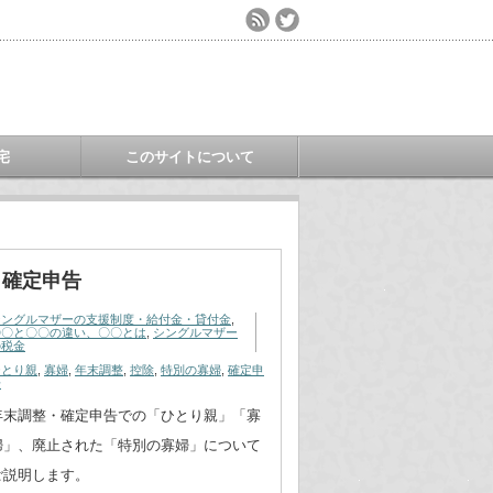
宅
このサイトについて
・確定申告
シングルマザーの支援制度・給付金・貸付金
,
〇〇と〇〇の違い、〇〇とは
,
シングルマザー
の税金
ひとり親
,
寡婦
,
年末調整
,
控除
,
特別の寡婦
,
確定申
告
年末調整・確定申告での「ひとり親」「寡
婦」、廃止された「特別の寡婦」について
ご説明します。