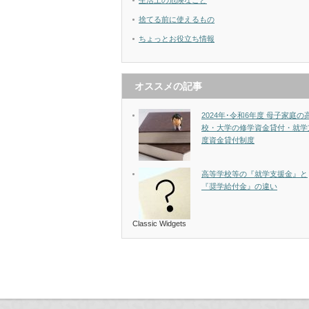
生活上の危険なこと
捨てる前に使えるもの
ちょっとお役立ち情報
オススメの記事
2024年･令和6年度 母子家庭の
校・大学の修学資金貸付・就学
度資金貸付制度
高等学校等の『就学支援金』と
『奨学給付金』の違い
Classic Widgets