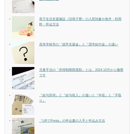
母子生活支援施設（旧母子寮）の入所対象や条件・利用
料・申込方法
高等学校等の『就学支援金』と『奨学給付金』の違い
児童手当の「所得制限限度額」とは。2024.10月から撤廃
です
『給与所得』と『給与収入』の違いと『年収』と『手取
り』
『URでPonta』の申込書の入手と申込み方法