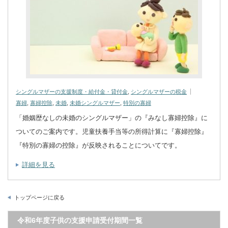
シングルマザーの支援制度・給付金・貸付金
,
シングルマザーの税金
寡婦
,
寡婦控除
,
未婚
,
未婚シングルマザー
,
特別の寡婦
「婚姻歴なしの未婚のシングルマザー」の『みなし寡婦控除』に
ついてのご案内です。児童扶養手当等の所得計算に『寡婦控除』
『特別の寡婦の控除』が反映されることについてです。
詳細を見る
トップページに戻る
令和6年度子供の支援申請受付期間一覧