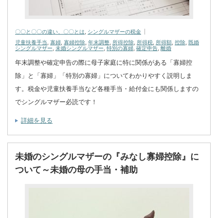
〇〇と〇〇の違い、〇〇とは
,
シングルマザーの税金
児童扶養手当
,
寡婦
,
寡婦控除
,
年末調整
,
所得控除
,
所得税
,
所得額
,
控除
,
既婚
シングルマザー
,
未婚シングルマザー
,
特別の寡婦
,
確定申告
,
離婚
年末調整や確定申告の際に母子家庭に特に関係がある「寡婦控
除」と「寡婦」「特別の寡婦」についてわかりやすく説明しま
す。税金や児童扶養手当など各種手当・給付金にも関係しますの
でシングルマザー必読です！
詳細を見る
未婚のシングルマザーの『みなし寡婦控除』に
ついて～未婚の母の手当・補助