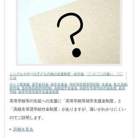
シングルマザーの子どもの為の支援制度・給付金
,
〇〇と〇〇の違い、〇〇
とは
ひとり親家庭
,
奨学給付金
,
就学支援金
,
市町村民税所得割額
,
支援金
,
私立高校
,
給付金
,
道府県民税所得割額
,
高校就学支援金
,
高校生等奨学給付金制度
,
高等
学校
,
高等学校等就学支援金制度
高等学校等の生徒への支援に「高等学校等就学支援金制度」と
「高校生等奨学給付金制度」がありますが、違いがわかりにくい
のでご説明します。
詳細を見る