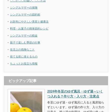
〇〇と〇〇の違い、〇〇とは
シングルマザーの保険
シングルマザーの節約術
お財布にやさしい美容と健康法
料理・お菓子の簡単節約レシピ
シングルマザーの税金
親子で楽しむ季節の行事
生活上の危険なこと
捨てる前に使えるもの
ちょっとお役立ち情報
ピックアップ記事
2024年冬至のゆず風呂・ゆず湯～いく
つ入れる？作り方・入り方・注意点
冬至にゆず湯・ゆず風呂に入ると風邪知ら
ずといいます。ゆず湯の作り方、入り方の