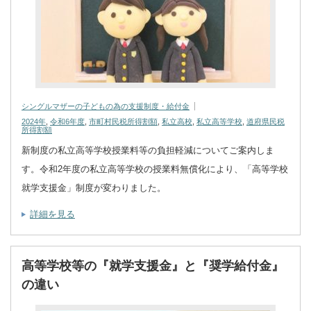
シングルマザーの子どもの為の支援制度・給付金
2024年
,
令和6年度
,
市町村民税所得割額
,
私立高校
,
私立高等学校
,
道府県民税
所得割額
新制度の私立高等学校授業料等の負担軽減についてご案内しま
す。令和2年度の私立高等学校の授業料無償化により、「高等学校
就学支援金」制度が変わりました。
詳細を見る
高等学校等の『就学支援金』と『奨学給付金』
の違い