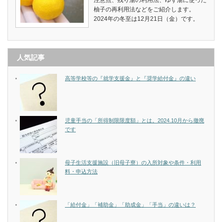
注意点、残り湯の利用法、ゆず湯に使った
柚子の再利用法などをご紹介します。
2024年の冬至は12月21日（金）です。
人気記事
高等学校等の『就学支援金』と『奨学給付金』の違い
児童手当の「所得制限限度額」とは。2024.10月から撤廃
です
母子生活支援施設（旧母子寮）の入所対象や条件・利用
料・申込方法
「給付金」「補助金」「助成金」「手当」の違いは？