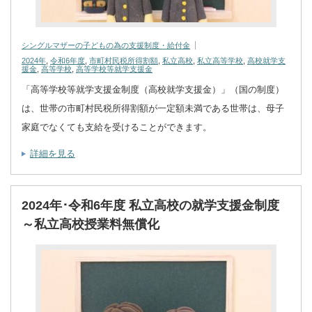
シングルマザーの子どもの為の支援制度・給付金
2024年
,
令和6年度
,
市町村民税所得割額
,
私立高校
,
私立高等学校
,
高校就学支
援金
,
高等学校
,
高等学校等就学支援金
「高等学校等就学支援金制度（高校就学支援金）」（国の制度）
は、世帯の市町村民税所得割額が一定額未満である世帯は、母子
家庭でなくても支給を受けることができます。
詳細を見る
2024年･令和6年度 私立高校の就学支援金制度
～私立高校授業料無償化