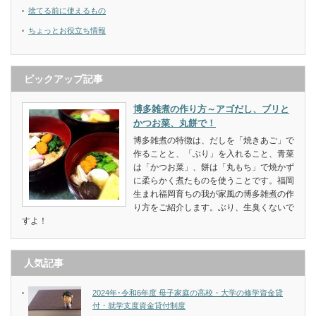
捨てる前に使えるもの
ちょっとお役立ち情報
ピックアップ記事
博多雑煮の作り方～アゴだし、ブリと
かつお菜、丸餅で！
博多雑煮の特徴は、だしを「焼きあご」で
作ることと、「ぶり」を入れること、青菜
は「かつお菜」、餅は「丸もち」で焼かず
に柔らかく煮たものを使うことです。福岡
生まれ福岡育ちの我が家風の博多雑煮の作
り方をご紹介します。ぶり、生臭くないで
すよ！
人気記事
2024年･令和6年度 母子家庭の高校・大学の修学資金貸
付・就学支度資金貸付制度