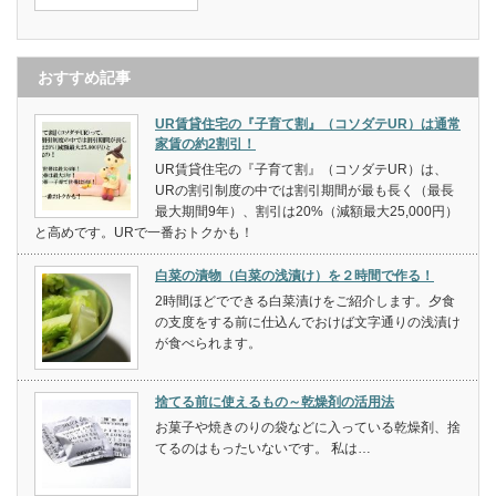
おすすめ記事
UR賃貸住宅の『子育て割』（コソダテUR）は通常
家賃の約2割引！
UR賃貸住宅の『子育て割』（コソダテUR）は、
URの割引制度の中では割引期間が最も長く（最長
最大期間9年）、割引は20%（減額最大25,000円）
と高めです。URで一番おトクかも！
白菜の漬物（白菜の浅漬け）を２時間で作る！
2時間ほどでできる白菜漬けをご紹介します。夕食
の支度をする前に仕込んでおけば文字通りの浅漬け
が食べられます。
捨てる前に使えるもの～乾燥剤の活用法
お菓子や焼きのりの袋などに入っている乾燥剤、捨
てるのはもったいないです。 私は…