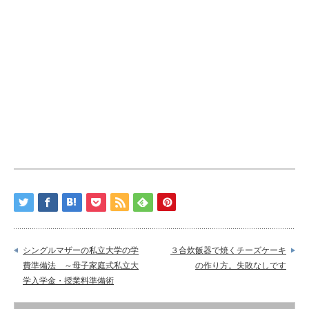
シングルマザーの私立大学の学
３合炊飯器で焼くチーズケーキ
費準備法 ～母子家庭式私立大
の作り方。失敗なしです
学入学金・授業料準備術