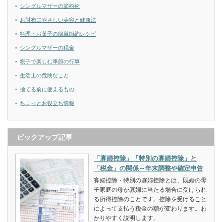
シングルマザーの節約術
お財布にやさしい美容と健康法
料理・お菓子の簡単節約レシピ
シングルマザーの税金
親子で楽しむ季節の行事
生活上の危険なこと
捨てる前に使えるもの
ちょっとお役立ち情報
ピックアップ記事
「寡婦控除」「特別の寡婦控除」と
「税金」の関係～年末調整や確定申告
寡婦控除・特別の寡婦控除とは、既婚の母
子家庭の母が寡婦に当たる場合に受けられ
る所得控除のことです。控除を受けること
によって支払う税金の額が変わります。わ
かりやすく説明します。